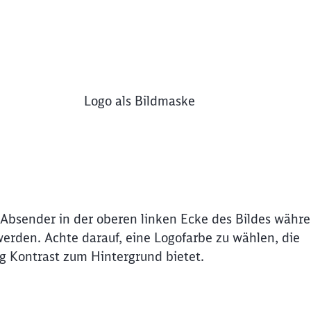
s
Ende des oberhalb befindlichen Videos
Logo als Bildmaske
 Absender in der oberen linken Ecke des Bildes währ
werden. Achte darauf, eine Logofarbe zu wählen, die
 Kontrast zum Hintergrund bietet.
erspringen