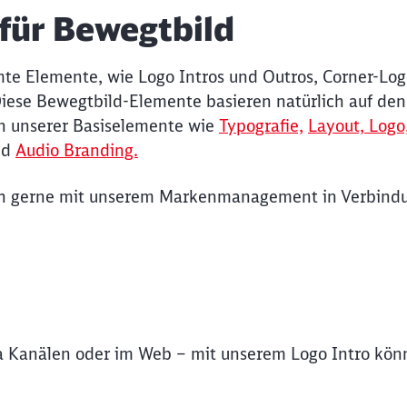
für Bewegtbild
te Elemente, wie Logo Intros und Outros, Corner-Log
. Diese Bewegtbild-Elemente basieren natürlich auf den
n unserer Basiselemente wie
Typografie,
Layout,
Logo
nd
Audio Branding.
ich gerne mit unserem Markenmanagement in Verbind
ia Kanälen oder im Web – mit unserem Logo Intro kö
Schl
Möchten Sie zu
weitergeleitet werden?