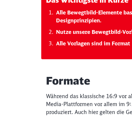
Das Wichtigste in Kürze
Alle Bewegtbild-Elemente bas
Designprinzipien.
Nutze unsere Bewegtbild-Vor
Alle Vorlagen sind im Format 
Formate
Während das klassische 16:9 vor all
Media-Plattformen vor allem im 9
produziert. Auch hier gelten die G
Klicken, um das folgende Video zu üb