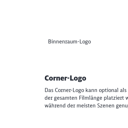
Ende des oberhalb befindlichen Video
Binnenraum-Logo
Corner-Logo
Das Corner-Logo kann optional als
der gesamten Filmlänge platziert 
während der meisten Szenen genug
Klicken, um das folgende Video zu üb