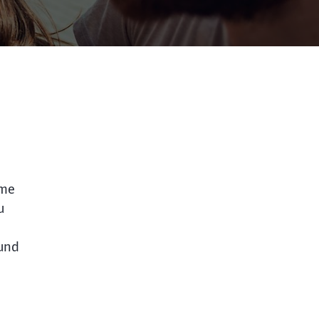
ießen
mme
u
und