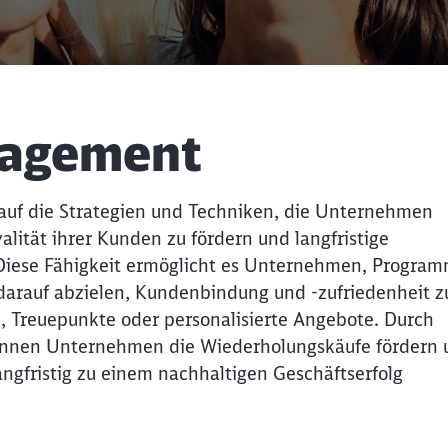
nagement
Schl
Möchten Sie zu
weitergeleitet werden?
auf die Strategien und Techniken, die Unternehmen
Abbrechen
Weiter
lität ihrer Kunden zu fördern und langfristige
iese Fähigkeit ermöglicht es Unternehmen, Progra
 darauf abzielen, Kundenbindung und -zufriedenheit z
n, Treuepunkte oder personalisierte Angebote. Durch
önnen Unternehmen die Wiederholungskäufe fördern 
ngfristig zu einem nachhaltigen Geschäftserfolg