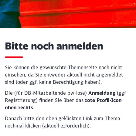
Schließen
Bitte noch anmelden
Möchten Sie zu
weitergeleitet
werden?
Sie können die gewünschte Themenseite noch nicht
Abbrechen
Weiter
einsehen, da Sie entweder aktuell nicht angemeldet
sind (oder ggf. keine Berechtigung haben).
Die (für DB-Mitarbeitende pw-lose)
Anmeldung
(ggf
Registrierung) finden Sie über das
rote Profil-Icon
oben rechts
.
Danach bitte den eben geklickten Link zum Thema
nochmal klicken (aktuell erforderlich).