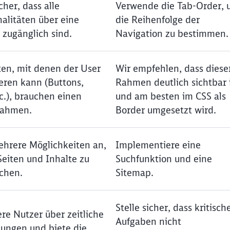
icher, dass alle
Verwende die Tab-Order,
nalitäten über eine
die Reihenfolge der
Abbrechen
Weiter
 zugänglich sind.
Navigation zu bestimmen.
en, mit denen der User
Wir empfehlen, dass diese
ieren kann (Buttons,
Rahmen deutlich sichtbar 
c.), brauchen einen
und am besten im CSS als
Rahmen.
Border umgesetzt wird.
ehrere Möglichkeiten an,
Implementiere eine
Seiten und Inhalte zu
Suchfunktion und eine
chen.
Sitemap.
Stelle sicher, dass kritisch
re Nutzer über zeitliche
Aufgaben nicht
ungen und biete die