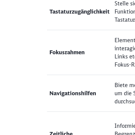
Stelle s
Tastaturzugänglichkeit
Funktio
Tastatur
Element
interag
Fokusrahmen
Links et
Fokus-
Biete m
Navigationshilfen
um die 
durchsu
Informie
Zeitliche
Begrenz