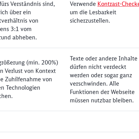
fürs Verständnis sind,
Verwende
Kontrast-Check
sich über ein
um die Lesbarkeit
tverhältnis von
sicherzustellen.
ens 3:1 vom
rund abheben.
Texte oder andere Inhalte
größerung (min. 200%)
dürfen nicht verdeckt
n Verlust von Kontext
werden oder sogar ganz
e Zuhilfenahme von
verschwinden. Alle
ven Technologien
Funktionen der Webseite
chen.
müssen nutzbar bleiben.
Schl
Möchten Sie zu
weitergeleitet werden?