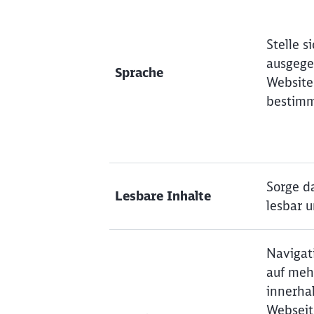
Stelle s
ausgege
Sprache
Website
bestimm
Sorge da
Lesbare Inhalte
lesbar u
Navigat
auf meh
innerha
Webseit